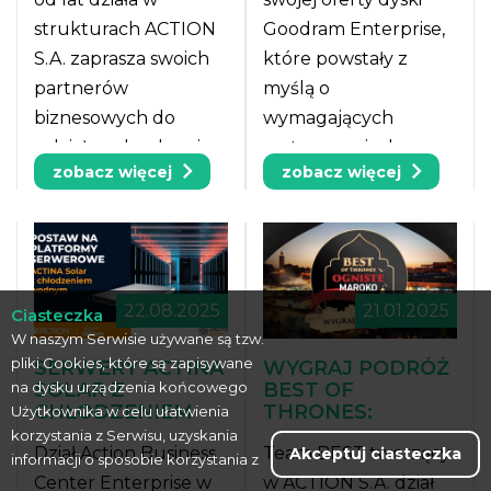
strukturach ACTION
Goodram Enterprise,
S.A. zaprasza swoich
które powstały z
partnerów
myślą o
biznesowych do
wymagających
udziału w konkursie
zastosowaniach
zobacz więcej
zobacz więcej
sprzedażowym. Do
serwerowych oraz w
wygrania jest 18
centrach danych,
zaproszeń na wyjazd
gdzie niezawodność i
„The BEST of Ice and
wydajność są
Fire” na Islandię.
kluczowe.
22.08.2025
21.01.2025
Ciasteczka
W naszym Serwisie używane są tzw.
pliki Cookies, które są zapisywane
SERWERY ACTINA
WYGRAJ PODRÓŻ
na dysku urządzenia końcowego
SOLAR Z
BEST OF
CHŁODZENIEM
THRONES:
Użytkownika w celu ułatwienia
WODNYM JUŻ W
OGNISTE
korzystania z Serwisu, uzyskania
Dział Action Business
Team BEST tworzący
Akceptuj ciasteczka
OFERCIE ACTION
MAROKO Z
informacji o sposobie korzystania z
S.A.
ACTION
Center Enterprise w
w ACTION S.A. dział
niego oraz dostosowania serwisu do