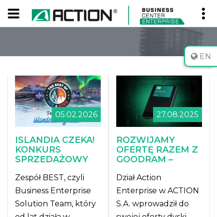
EN
05.02.2026
27.08.2025
ISLANDIA CZEKA!
ROZWIJAMY
KONKURS
OFERTĘ RAZEM Z
SPRZEDAŻOWY
GOODRAM –
ACTION S.A. DLA
PRODUCENTEM
Zespół BEST, czyli
Dział Action
PARTNERÓW
PAMIĘCI
ENTERPRISE
KOMPUTEROWYCH
Business Enterprise
Enterprise w ACTION
Solution Team, który
S.A. wprowadził do
od lat działa w
swojej oferty dyski